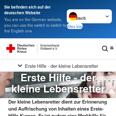
Sie befinden sich auf der
Sprache wechseln zu
deutschen Website
You are on the German website,
you can use the switch to switch to
Alles klar
the English one
Kreisverband
Rottweil e.V.
Erste Hilfe - der kleine Lebensretter
Erste Hilfe - der
.
F
o
t
o
:
F
.
S
ie
w
e
r
t
/
D
R
K
e
.
V
kleine Lebensretter
Der kleine Lebensretter dient zur Erinnerung
und Auffrischung von Inhalten eines Erste-
Hilfe-Kurses. Er ist zudem eine Merkhilfe für