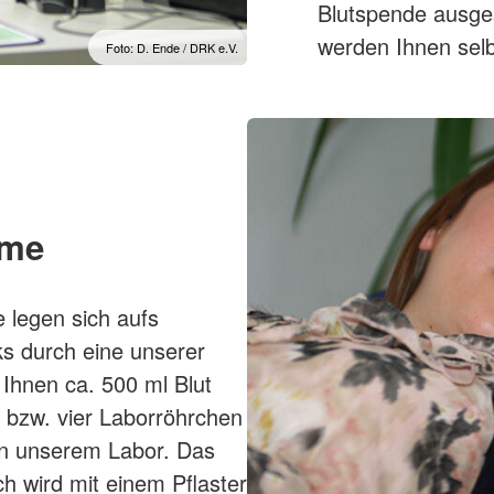
Blutspende ausge
werden Ihnen selbs
Foto: D. Ende / DRK e.V.
hme
e legen sich aufs
s durch eine unserer
Ihnen ca. 500 ml Blut
i bzw. vier Laborröhrchen
 in unserem Labor. Das
h wird mit einem Pflaster