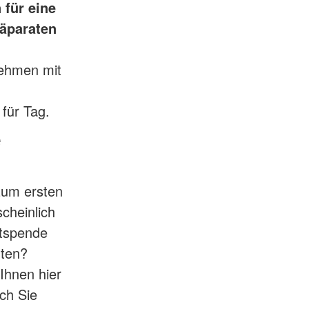
 für eine
räparaten
nehmen mit
für Tag.
e
zum ersten
cheinlich
utspende
hten?
Ihnen hier
uch Sie