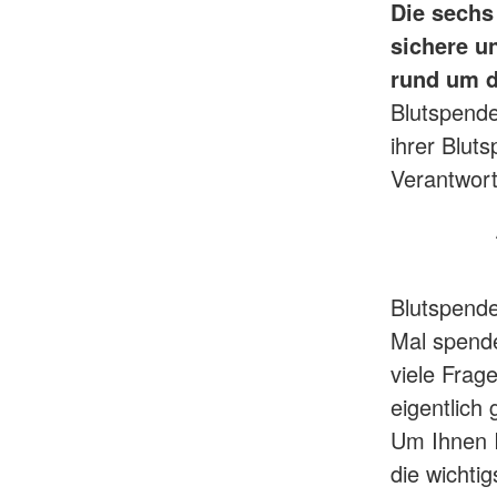
Die sechs
sichere u
rund um d
Blutspend
ihrer Blut
Verantwort
Blutspende
Mal spende
viele Frag
eigentlich
Um Ihnen I
die wichti