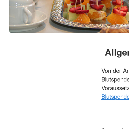
Allge
Von der An
Blutspende
Vorausset
Blutspend