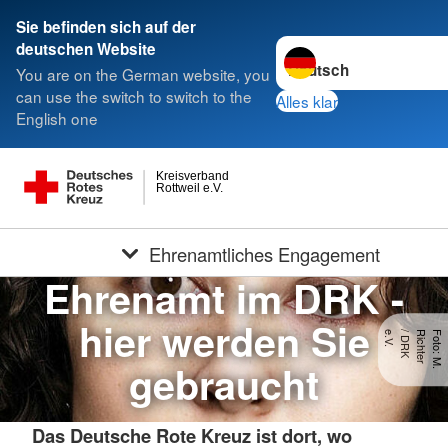
Sie befinden sich auf der
Sprache wechseln zu
deutschen Website
You are on the German website, you
can use the switch to switch to the
Alles klar
English one
Kreisverband
Rottweil e.V.
Ehrenamtliches Engagement
Ehrenamt im DRK -
hier werden Sie
.
F
o
t
o
:
M
.
R
ic
h
t
e
r
/
D
R
K
e
.
V
gebraucht
Das Deutsche Rote Kreuz ist dort, wo