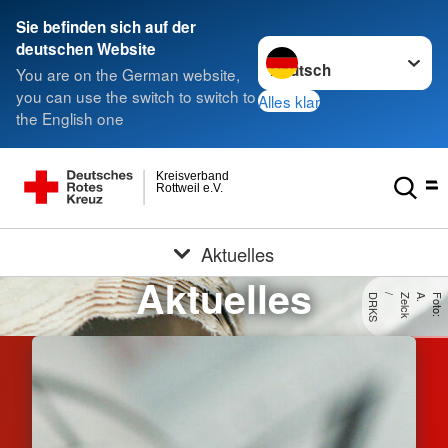
Sie befinden sich auf der
Sprache wechseln zu
deutschen Website
You are on the German website,
you can use the switch to switch to
Alles klar
the English one
Kreisverband
Rottweil e.V.
Aktuelles
Aktuelles
S
F
o
t
o
:
A
.
Z
e
lc
k
/
D
R
K