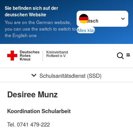
Sie befinden sich auf der
Sprache wechseln zu
deutschen Website
You are on the German website,
you can use the switch to switch to
Alles klar
the English one
Kreisverband
Rottweil e.V.
Schulsanitätsdienst (SSD)
Desiree Munz
Koordination Schularbeit
Tel. 0741 479-222