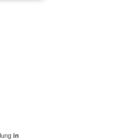
ldung
in