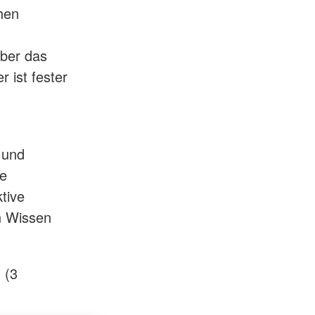
hen
über das
 ist fester
 und
ie
tive
n Wissen
 (3