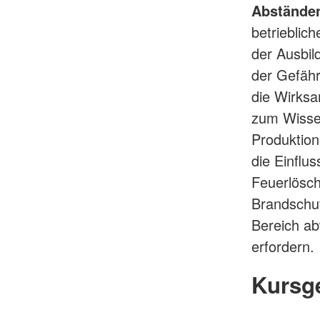
Abständen
betrieblic
der Ausbild
der Gefähr
die Wirksa
zum Wissen
Produktion
die Einflus
Feuerlösch
Brandschut
Bereich a
erfordern.
Kursg