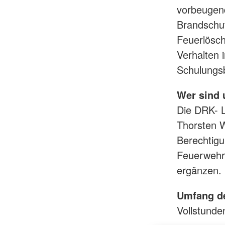
vorbeugend
Brandschut
Feuerlösch
Verhalten 
Schulungsb
Wer sind
Die DRK- L
Thorsten W
Berechtigu
Feuerwehrl
ergänzen.
Umfang d
Vollstunde