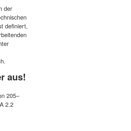
h der
echnischen
 definiert,
rbeitenden
hter
ch.
r aus!
on 205–
A 2.2