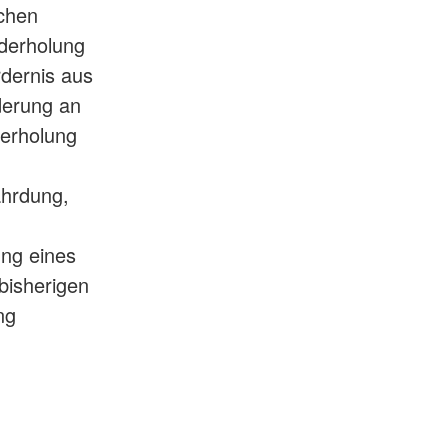
ichen
ederholung
rdernis aus
derung an
derholung
ährdung,
ung eines
bisherigen
ng