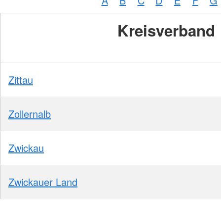
A
B
C
D
E
F
G
Kreisverband
Zittau
Zollernalb
Zwickau
Zwickauer Land