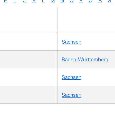
H
I
J
K
L
M
N
O
P
Q
R
S
Sachsen
Baden-Württemberg
Sachsen
Sachsen