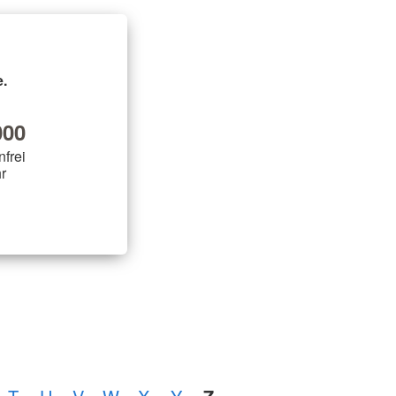
.
00
nfrei
r