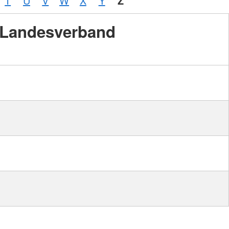
T
U
V
W
X
Y
Z
Landesverband