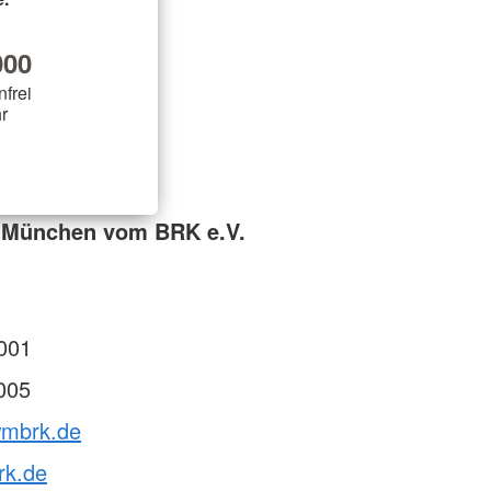
00
nfrei
r
 München vom BRK e.V.
001
005
wmbrk.de
rk.de