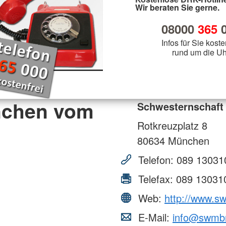
Wir beraten Sie gerne.
08000
365
0
Infos für Sie koste
rund um die Uh
nchen vom
Schwesternschaft
Rotkreuzplatz 8
80634
München
Telefon:
089 13031
Telefax:
089 13031
Web:
http://www.s
E-Mail:
info@swmb