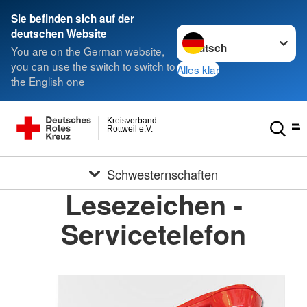
Sie befinden sich auf der
Sprache wechseln zu
deutschen Website
You are on the German website,
you can use the switch to switch to
Alles klar
the English one
Kreisverband
Rottweil e.V.
Schwesternschaften
Lesezeichen -
Servicetelefon