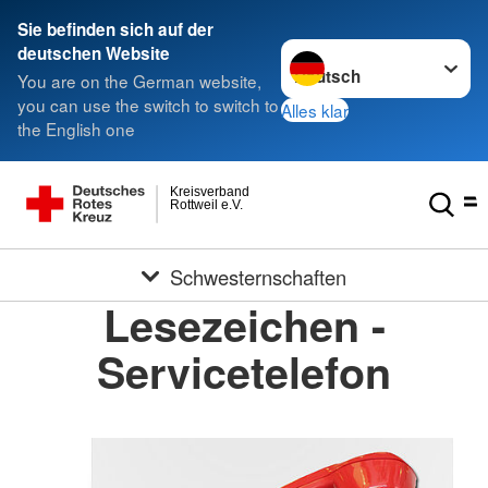
Sie befinden sich auf der
Sprache wechseln zu
deutschen Website
You are on the German website,
you can use the switch to switch to
Alles klar
the English one
Kreisverband
Rottweil e.V.
Schwesternschaften
Lesezeichen -
Servicetelefon