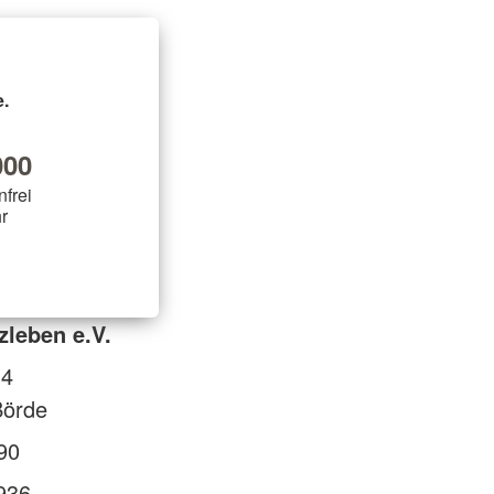
.
00
nfrei
r
leben e.V.
14
örde
90
936